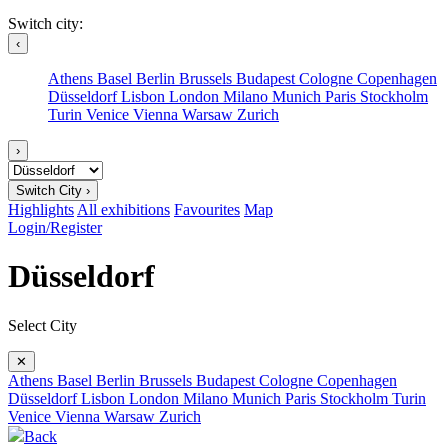
Switch city:
‹
Athens
Basel
Berlin
Brussels
Budapest
Cologne
Copenhagen
Düsseldorf
Lisbon
London
Milano
Munich
Paris
Stockholm
Turin
Venice
Vienna
Warsaw
Zurich
›
Switch City ›
Highlights
All exhibitions
Favourites
Map
Login/Register
Düsseldorf
Select City
✕
Athens
Basel
Berlin
Brussels
Budapest
Cologne
Copenhagen
Düsseldorf
Lisbon
London
Milano
Munich
Paris
Stockholm
Turin
Venice
Vienna
Warsaw
Zurich
Back