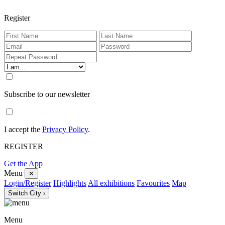
Register
Subscribe to our newsletter
I accept the
Privacy Policy
.
REGISTER
Get the App
Menu
✕
Login/Register
Highlights
All exhibitions
Favourites
Map
Switch City ›
Menu