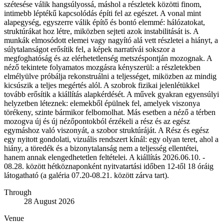
szétesése válik hangsúlyossá, máshol a részletek közötti finom,
intimebb léptékű kapcsolódás építi fel az egészet. A vonal mint
alapegység, egyszerre válik építő és bontó elemmé: hálózatokat,
struktúrákat hoz létre, miközben sejteti azok instabilitását is. A
munkák elmosódott elemei vagy nagyító alá vett részletei a hiányt, a
súlytalanságot erősítik fel, a képek narratívái sokszor a
megfoghatóság és az elérhetetlenség metszéspontján mozognak. A
néző tekintete folyamatos mozgásra kényszerül: a részletekben
elmélyülve próbálja rekonstruálni a teljességet, miközben az mindig
kicsúszik a teljes megértés alól. A szobrok fizikai jelenlétükkel
tovább erősítik a kiállítás alapkérdését. A művek gyakran egyensúlyi
helyzetben léteznek: elemekből épülnek fel, amelyek viszonya
törékeny, szinte bármikor felbomolhat. Más esetben a néző a térben
mozogva új és új nézőpontokból érzékeli a rész és az egész
egymáshoz való viszonyát, a szobor struktúráját. A Rész és egész
egy nyitott gondolati, vizuális rendszert kínál: egy olyan teret, ahol a
hiány, a töredék és a bizonytalanság nem a teljesség ellentétei,
hanem annak elengedhetetlen feltételei. A kiállítás 2026.06.10. -
08.28. között hétköznaponként nyitvatartási időben 12-től 18 óráig
látogatható (a galéria 07.20-08.21. között zárva tart).
Through
28 August 2026
Venue