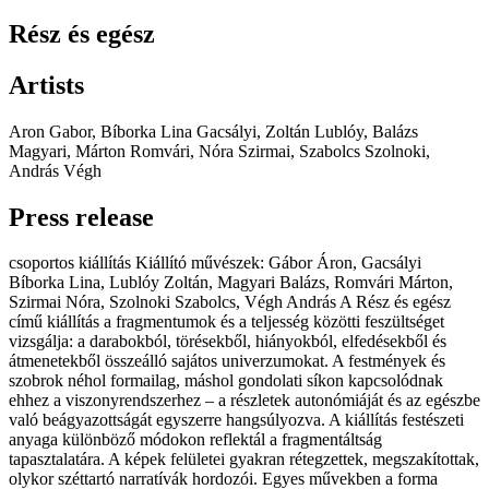
Rész és egész
Artists
Aron Gabor, Bíborka Lina Gacsályi, Zoltán Lublóy, Balázs
Magyari, Márton Romvári, Nóra Szirmai, Szabolcs Szolnoki,
András Végh
Press release
csoportos kiállítás Kiállító művészek: Gábor Áron, Gacsályi
Bíborka Lina, Lublóy Zoltán, Magyari Balázs, Romvári Márton,
Szirmai Nóra, Szolnoki Szabolcs, Végh András A Rész és egész
című kiállítás a fragmentumok és a teljesség közötti feszültséget
vizsgálja: a darabokból, törésekből, hiányokból, elfedésekből és
átmenetekből összeálló sajátos univerzumokat. A festmények és
szobrok néhol formailag, máshol gondolati síkon kapcsolódnak
ehhez a viszonyrendszerhez – a részletek autonómiáját és az egészbe
való beágyazottságát egyszerre hangsúlyozva. A kiállítás festészeti
anyaga különböző módokon reflektál a fragmentáltság
tapasztalatára. A képek felületei gyakran rétegzettek, megszakítottak,
olykor széttartó narratívák hordozói. Egyes művekben a forma