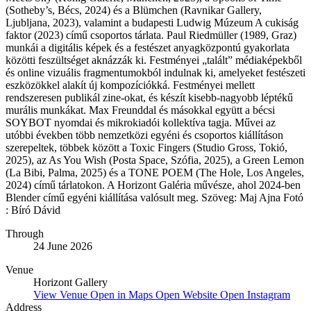
(Sotheby’s, Bécs, 2024) és a Blümchen (Ravnikar Gallery,
Ljubljana, 2023), valamint a budapesti Ludwig Múzeum A cukiság
faktor (2023) című csoportos tárlata. Paul Riedmüller (1989, Graz)
munkái a digitális képek és a festészet anyagközpontú gyakorlata
közötti feszültséget aknázzák ki. Festményei „talált” médiaképekből
és online vizuális fragmentumokból indulnak ki, amelyeket festészeti
eszközökkel alakít új kompozíciókká. Festményei mellett
rendszeresen publikál zine-okat, és készít kisebb-nagyobb léptékű
murális munkákat. Max Freunddal és másokkal együtt a bécsi
SOYBOT nyomdai és mikrokiadói kollektíva tagja. Művei az
utóbbi években több nemzetközi egyéni és csoportos kiállításon
szerepeltek, többek között a Toxic Fingers (Studio Gross, Tokió,
2025), az As You Wish (Posta Space, Szófia, 2025), a Green Lemon
(La Bibi, Palma, 2025) és a TONE POEM (The Hole, Los Angeles,
2024) című tárlatokon. A Horizont Galéria művésze, ahol 2024-ben
Blender című egyéni kiállítása valósult meg. Szöveg: Maj Ajna Fotó
: Bíró Dávid
Through
24 June 2026
Venue
Horizont Gallery
View Venue
Open in Maps
Open Website
Open Instagram
Address