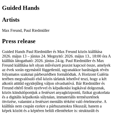
Guided Hands
Artists
Max Freund, Paul Riedmüller
Press release
Guided Hands Paul Riedmüller és Max Freund közös kiállítása
2026. május 13 – június 24. Megnyitó: 2026. május 13., 18:00 óra A
kiállítás látogatható: 2026. június 24-ig. Paul Riedmüller és Max
Freund kiállítása két olyan művészeti praxist kapcsol össze, amelyek
az évek során egymástól függetlenül, ugyanakkor barátságuk révén
folyamatos szakmai párbeszédben formálódtak. A Horizont Galéria
terében megvalósuló első közös tárlatuk lehetővé teszi, hogy a két
alkotói attitűd egyidejűleg váljon olvashatóvá. Bár Riedmüller és
Freund eltérő festői nyelvvel és képalkotási logikával dolgoznak,
közös kiindulópontjuk a festészet anyagközpontú, fizikai gyakorlata
és a digitális képalkotás súlytalan, immateriális természetének
ötvözése, valamint a festészet mentális térként való értelmezése. A
kiállítás nem csupán ezekre a párhuzamokra fókuszál, hanem a
képek között és a képtéren belüli ellentétekre is: strukturált és