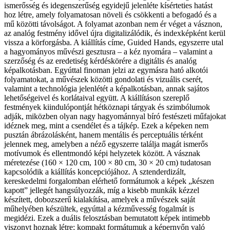
ismerősség és idegenszerűség egyidejű jelenléte kísérteties hatást
hoz létre, amely folyamatosan növeli és csökkenti a befogadó és a
mű közötti távolságot. A folyamat azonban nem ér véget a vásznon,
az analóg festmény idővel újra digitalizálódik, és indexképként kerül
vissza a körforgásba. A kiállítás címe, Guided Hands, egyszerre utal
a hagyományos művészi gesztusra – a kéz nyomára – valamint a
szerzőség és az eredetiség kérdéskörére a digitális és analóg
képalkotásban. Egyúttal finoman jelzi az egymásra ható alkotói
folyamatokat, a művészek közötti gondolati és vizuális cserét,
valamint a technológia jelenlétét a képalkotásban, annak sajátos
lehetőségeivel és korlátaival együtt. A kiállításon szereplő
festmények kiindulópontját hétköznapi tárgyak és szimbólumok
adják, miközben olyan nagy hagyománnyal bíró festészeti műfajokat
idéznek meg, mint a csendélet és a tájkép. Ezek a képeken nem
pusztán ábrázolásként, hanem mentális és perceptuális térként
jelennek meg, amelyben a néző egyszerre találja magát ismerős
motívumok és ellentmondó képi helyzetek között. A vásznak
méretezése (160 × 120 cm, 100 × 80 cm, 30 × 20 cm) tudatosan
kapcsolódik a kiállítás koncepciójához. A sztenderdizált,
kereskedelmi forgalomban elérhető formátumok a képek „készen
kapott” jellegét hangsúlyozzák, míg a kisebb munkák kézzel
készített, dobozszerű kialakítása, amelyek a művészek saját
műhelyében készültek, egyúttal a kézművesség fogalmát is
megidézi. Ezek a duális felosztásban bemutatott képek intimebb
viszonyt hoznak létre; kompakt formátumuk a képernyőn való