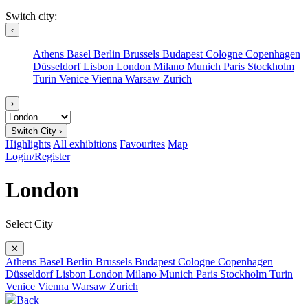
Switch city:
‹
Athens
Basel
Berlin
Brussels
Budapest
Cologne
Copenhagen
Düsseldorf
Lisbon
London
Milano
Munich
Paris
Stockholm
Turin
Venice
Vienna
Warsaw
Zurich
›
Switch City ›
Highlights
All exhibitions
Favourites
Map
Login/Register
London
Select City
✕
Athens
Basel
Berlin
Brussels
Budapest
Cologne
Copenhagen
Düsseldorf
Lisbon
London
Milano
Munich
Paris
Stockholm
Turin
Venice
Vienna
Warsaw
Zurich
Back