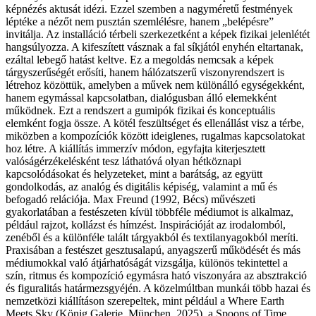
képnézés aktusát idézi. Ezzel szemben a nagyméretű festmények
léptéke a nézőt nem pusztán szemlélésre, hanem „belépésre”
invitálja. Az installáció térbeli szerkezetként a képek fizikai jelenlétét
hangsúlyozza. A kifeszített vásznak a fal síkjától enyhén eltartanak,
ezáltal lebegő hatást keltve. Ez a megoldás nemcsak a képek
tárgyszerűségét erősíti, hanem hálózatszerű viszonyrendszert is
létrehoz közöttük, amelyben a művek nem különálló egységekként,
hanem egymással kapcsolatban, dialógusban álló elemekként
működnek. Ezt a rendszert a gumipók fizikai és konceptuális
elemként fogja össze. A kötél feszültséget és ellenállást visz a térbe,
miközben a kompozíciók között ideiglenes, rugalmas kapcsolatokat
hoz létre. A kiállítás immerzív módon, egyfajta kiterjesztett
valóságérzékelésként tesz láthatóvá olyan hétköznapi
kapcsolódásokat és helyzeteket, mint a barátság, az együtt
gondolkodás, az analóg és digitális képiség, valamint a mű és
befogadó relációja. Max Freund (1992, Bécs) művészeti
gyakorlatában a festészeten kívül többféle médiumot is alkalmaz,
például rajzot, kollázst és hímzést. Inspirációját az irodalomból,
zenéből és a különféle talált tárgyakból és textilanyagokból meríti.
Praxisában a festészet gesztusalapú, anyagszerű működését és más
médiumokkal való átjárhatóságát vizsgálja, különös tekintettel a
szín, ritmus és kompozíció egymásra ható viszonyára az absztrakció
és figuralitás határmezsgyéjén. A közelmúltban munkái több hazai és
nemzetközi kiállításon szerepeltek, mint például a Where Earth
Meets Sky (König Galerie, München, 2025), a Spoons of Time