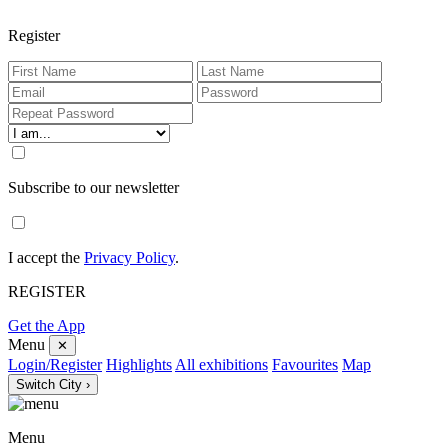
Register
Subscribe to our newsletter
I accept the
Privacy Policy
.
REGISTER
Get the App
Menu
✕
Login/Register
Highlights
All exhibitions
Favourites
Map
Switch City ›
Menu