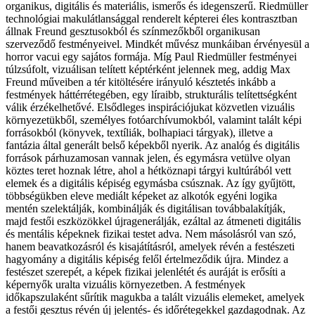
organikus, digitális és materiális, ismerős és idegenszerű. Riedmüller
technológiai makulátlansággal renderelt képterei éles kontrasztban
állnak Freund gesztusokból és színmezőkből organikusan
szerveződő festményeivel. Mindkét művész munkáiban érvényesül a
horror vacui egy sajátos formája. Míg Paul Riedmüller festményei
túlzsúfolt, vizuálisan telített képtérként jelennek meg, addig Max
Freund műveiben a tér kitöltésére irányuló késztetés inkább a
festmények háttérrétegében, egy líraibb, strukturális telítettségként
válik érzékelhetővé. Elsődleges inspirációjukat közvetlen vizuális
környezetükből, személyes fotóarchívumokból, valamint talált képi
forrásokból (könyvek, textíliák, bolhapiaci tárgyak), illetve a
fantázia által generált belső képekből nyerik. Az analóg és digitális
források párhuzamosan vannak jelen, és egymásra vetülve olyan
köztes teret hoznak létre, ahol a hétköznapi tárgyi kultúrából vett
elemek és a digitális képiség egymásba csúsznak. Az így gyűjtött,
többségükben eleve mediált képeket az alkotók egyéni logika
mentén szelektálják, kombinálják és digitálisan továbbalakítják,
majd festői eszközökkel újragenerálják, ezáltal az átmeneti digitális
és mentális képeknek fizikai testet adva. Nem másolásról van szó,
hanem beavatkozásról és kisajátításról, amelyek révén a festészeti
hagyomány a digitális képiség felől értelmeződik újra. Mindez a
festészet szerepét, a képek fizikai jelenlétét és auráját is erősíti a
képernyők uralta vizuális környezetben. A festmények
időkapszulaként sűrítik magukba a talált vizuális elemeket, amelyek
a festői gesztus révén új jelentés- és időrétegekkel gazdagodnak. Az